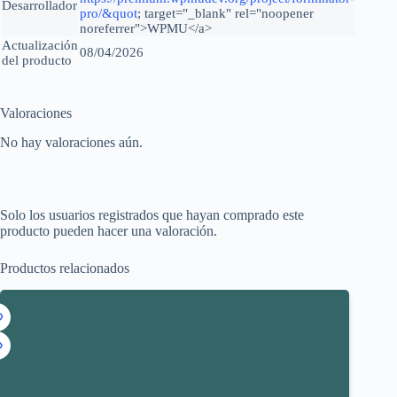
Desarrollador
pro/&quot
; target="_blank" rel="noopener
noreferrer">WPMU</a>
Actualización
08/04/2026
del producto
Valoraciones
No hay valoraciones aún.
Solo los usuarios registrados que hayan comprado este
producto pueden hacer una valoración.
Productos relacionados
8%