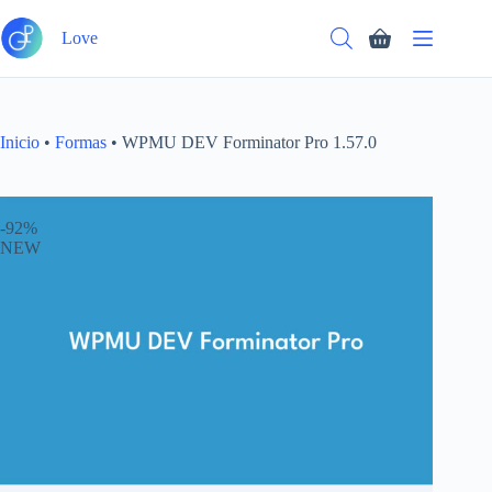
Saltar
Añadir al carrito
al
Carro
Love
contenido
de
compra
Inicio
•
Formas
•
WPMU DEV Forminator Pro 1.57.0
-92%
NEW