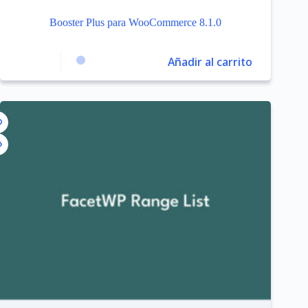
Booster Plus para WooCommerce 8.1.0
Añadir al carrito
8%