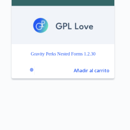
Gravity Perks Nested Forms 1.2.30
Añadir al carrito
$
3.99
$
59.00
El
El
precio
precio
original
actual
era:
es:
$59.00.
$3.99.
-97%
NEW