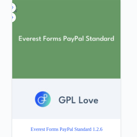
$69.00.
$3.99.
-94%
NEW
Everest Forms PayPal Standard 1.2.6