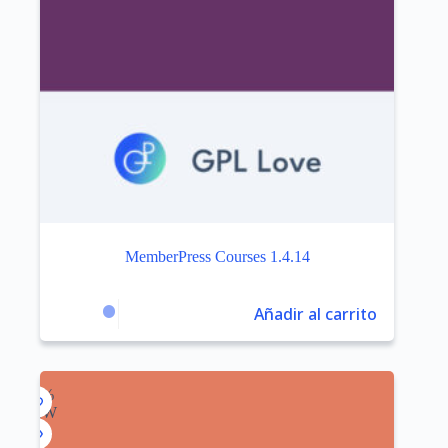
MemberPress Courses 1.4.14
Añadir al carrito
$
3.99
$
159.00
El
El
precio
precio
original
actual
era:
es:
$159.00.
$3.99.
-99%
NEW