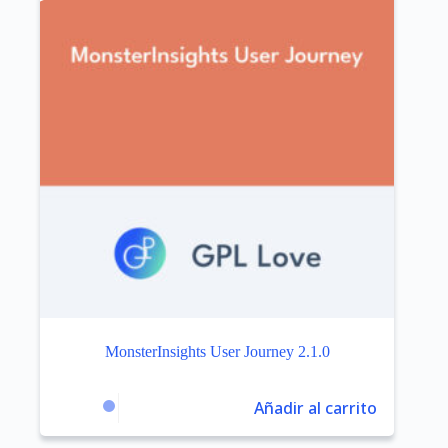
MonsterInsights User Journey 2.1.0
Añadir al carrito
$
3.99
$
299.00
El
El
precio
precio