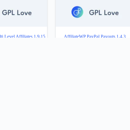
i Level Affiliates 1.9.15
AffiliateWP PayPal Payouts 1.4.3
Añadir al carrito
Añadir al carr
1
2
3
4
…
10