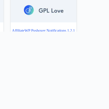
AffiliateWP Pushover Notifications 1.2.1
ito
Añadir al carrito
SIGUIENTE