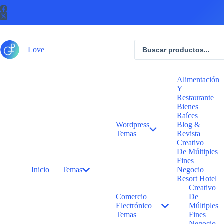
Saltar
al
contenido
Búsqueda
Love
de
productos
Alimentación
Y
Restaurante
Bienes
Raíces
Wordpress
Blog &
Temas
Revista
Creativo
De Múltiples
Fines
Inicio
Temas
Negocio
Resort Hotel
Creativo
Comercio
De
Electrónico
Múltiples
Temas
Fines
Negocio