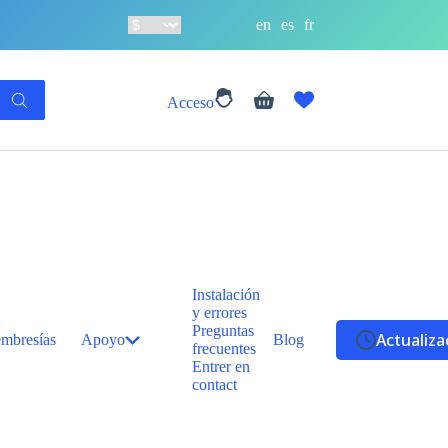
en
es
fr
Carro
Acceso
de
compra
Instalación
y errores
Preguntas
Actualiza
mbresías
Apoyo
Blog
frecuentes
Entrer en
contact