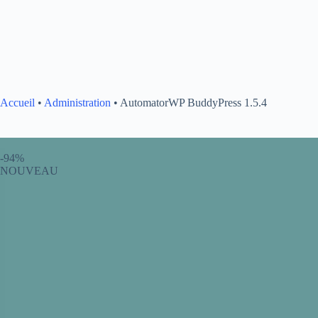
Accueil
•
Administration
•
AutomatorWP BuddyPress 1.5.4
-94%
NOUVEAU