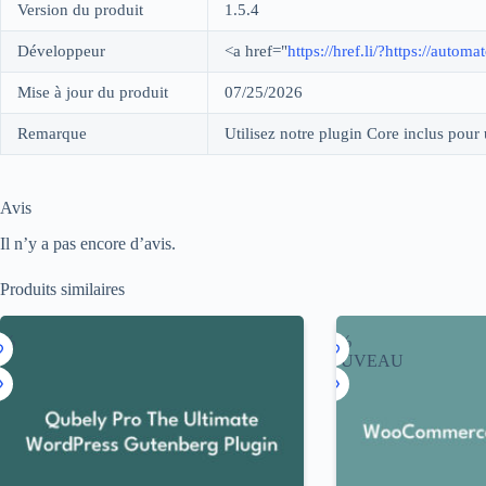
Version du produit
1.5.4
Développeur
<a href="
https://href.li/?https://aut
Mise à jour du produit
07/25/2026
Remarque
Utilisez notre plugin Core inclus pour u
Avis
Il n’y a pas encore d’avis.
Produits similaires
9%
-97%
NOUVEAU