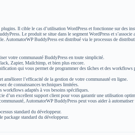
gins. Il cible le cas d’utilisation WordPress et fonctionne sur des ins
uddyPress. Le produit se situe dans le segment WordPress et s’associe a
cipale. AutomatorWP BuddyPress est distribué via le processus de distrib
ser votre communauté BuddyPress en toute simplicité.
lack, Zapier, Mailchimp, et bien plus encore.
nification qui vous permet de programmer des tâches et des workflows 
méliorer l’efficacité de la gestion de votre communauté en ligne.
posez de connaissances techniques limitées.
es workflows adaptés à vos besoins spécifiques.
 d’un excellent support client pour vous garantir une utilisation optim
communauté, AutomatorWP BuddyPress peut vous aider à automatiser vo
ocessus standard du développeur.
le package standard du développeur.