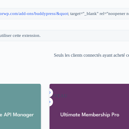
omatorwp.com/add-ons/buddypress/&quot
; target="_blank" rel="noopener
tiliser cette extension.
Seuls les clients connectés ayant acheté ce
-90%
NOUVEAU