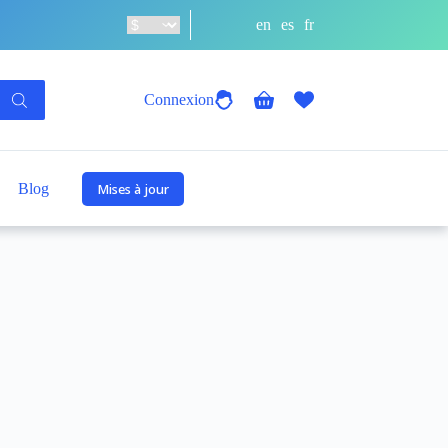
en
es
fr
Connexion
Panier
d’achat
Blog
Mises à jour