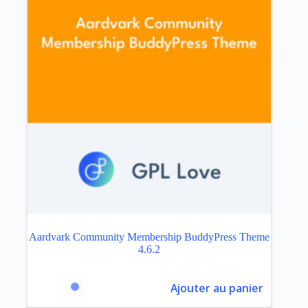
Aardvark Community Membership BuddyPress Theme
4.6.2
Ajouter au panier
$
3.99
$
65.00
Le
Le
prix
prix