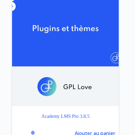
Academy LMS Pro 3.8.5
Ajouter au panier
$
3.99
$
59.00