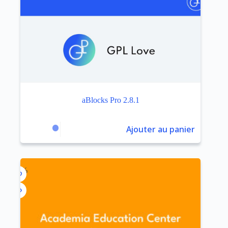
aBlocks Pro 2.8.1
Ajouter au panier
$
3.99
$
29.00
Le
Le
prix
prix
initial
actuel
était :
est :
$29.00.
$3.99.
-93%