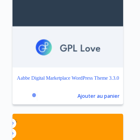
Aabbe Digital Marketplace WordPress Theme 3.3.0
Ajouter au panier
$
4.59
$
32.00
Le
Le
prix
prix
initial
actuel
était :
est :
$32.00.
$4.59.
-93%