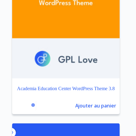
Academia Education Center WordPress Theme 3.8
Ajouter au panier
$
3.99
$
60.00
Le
Le
prix
prix
initial
actuel
était :
est :
$60.00.
$3.99.
-93%