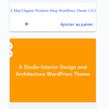
A Mart Organic Products Shop WordPress Theme 1.0.2
Ajouter au panier
$
3.99
$
59.00
Le
Le
prix
prix
initial
actuel
était :
est :
$59.00.
$3.99.
-93%