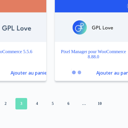
Commerce 5.5.6
Pixel Manager pour WooCommerce
8.88.0
Ajouter au panier
Ajouter au pan
2
3
4
5
6
…
10