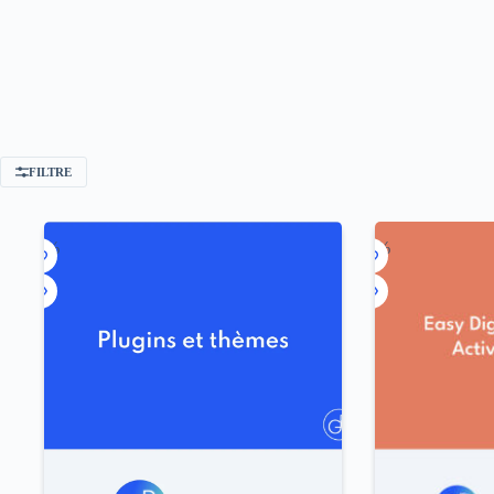
FILTRE
-90%
-92%