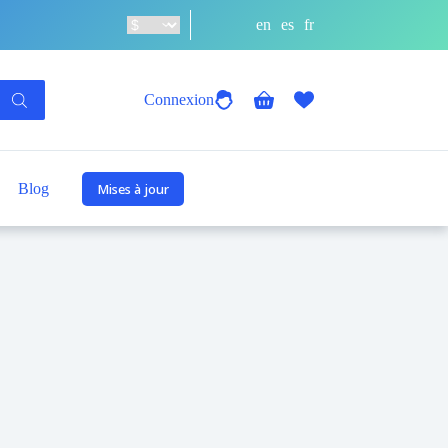
en
es
fr
Connexion
Panier
d’achat
Blog
Mises à jour