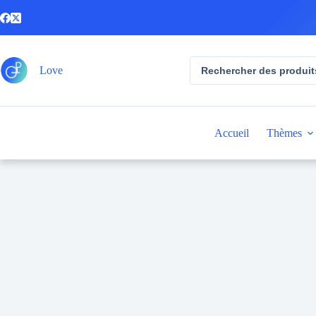
Passer
au
contenu
Recherche
Love
de
produits
Accueil
Thèmes