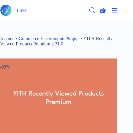
Passer
Ajouter au panier
au
Love
Panier
contenu
d’achat
Accueil
•
Commerce Électronique Plugins
•
YITH Recently
Viewed Products Premium 2.31.0
-93%