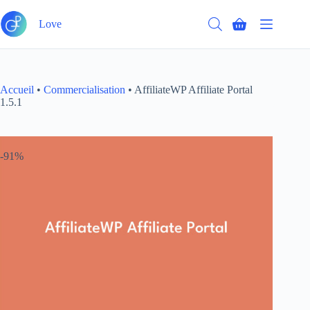
Passer
Ajouter au panier
au
Love
Panier
contenu
d’achat
Accueil
•
Commercialisation
•
AffiliateWP Affiliate Portal
1.5.1
-91%