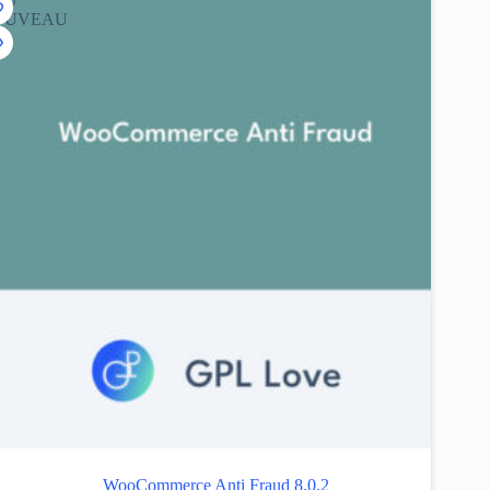
OUVEAU
WooCommerce Anti Fraud 8.0.2