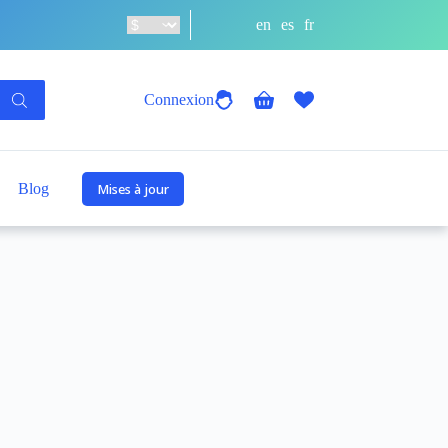
en
es
fr
Connexion
Panier
d’achat
Blog
Mises à jour