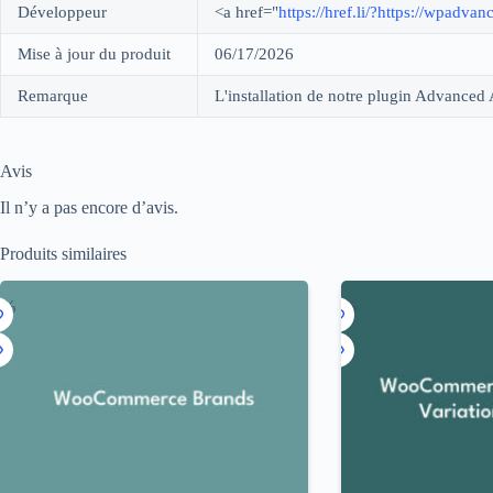
Développeur
<a href="
https://href.li/?https://wpad
Mise à jour du produit
06/17/2026
Remarque
L'installation de notre plugin Advanced A
Avis
Il n’y a pas encore d’avis.
Produits similaires
3%
-92%