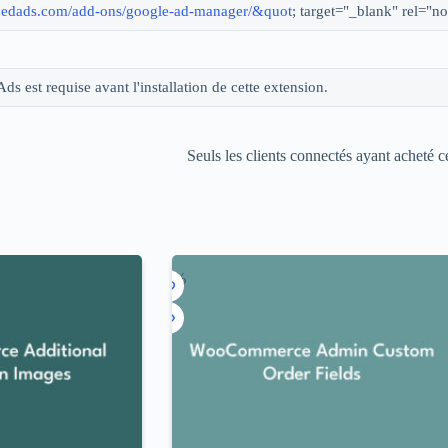
vancedads.com/add-ons/google-ad-manager/&quot
; target="_blank" rel="
ds est requise avant l'installation de cette extension.
Seuls les clients connectés ayant acheté ce
-96%