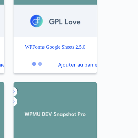
9
WPForms Google Sheets 2.5.0
ier
Ajouter au panier
-92%