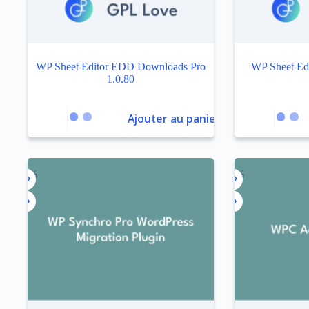
WP Sheet Editor EDD Downloads Pro
WP Sheet Edi
1.0.80
Ajouter au panier
-99%
-99%