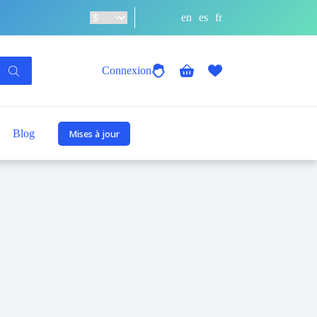
en
es
fr
Connexion
Panier
d’achat
Blog
Mises à jour