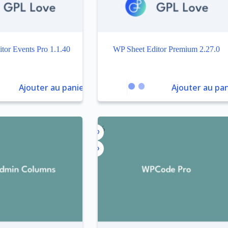
tor Events Pro 1.1.40
WP Sheet Editor Premium 2.27.0
Ajouter au panier
Ajouter au pan
-92%