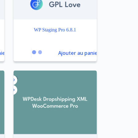
WP Staging Pro 6.8.1
ier
Ajouter au panier
-95%