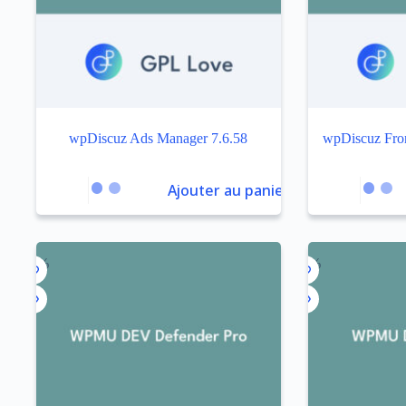
wpDiscuz Ads Manager 7.6.58
wpDiscuz Fron
Ajouter au panier
-92%
-92%