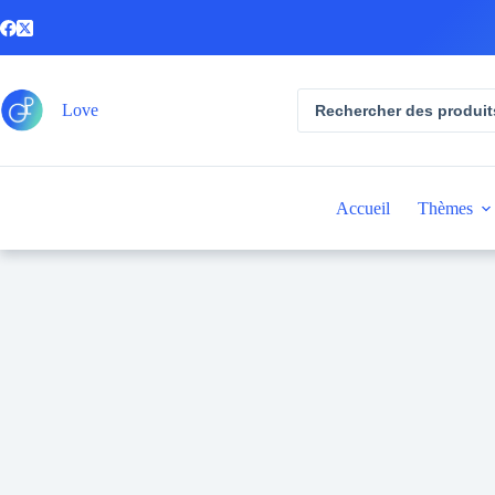
Passer
au
contenu
Recherche
Love
de
produits
Accueil
Thèmes