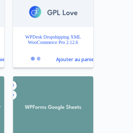
WPDesk Dropshipping XML
WooCommerce Pro 2.12.6
ier
Ajouter au panier
-98%