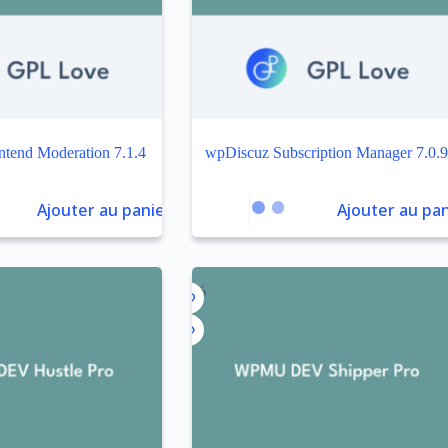
tend Moderation 7.1.4
wpDiscuz Subscription Manager 7.0.
Ajouter au panier
Ajouter au pan
-92%