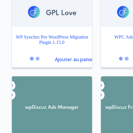
WP Synchro Pro WordPress Migration
WPC Admi
Plugin 1.15.0
Ajouter au panier
-64%
-84%